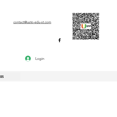
contact@ustp-edu-st.com
Login
tos