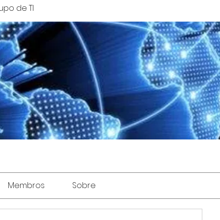
upo de TI
Membros
Sobre