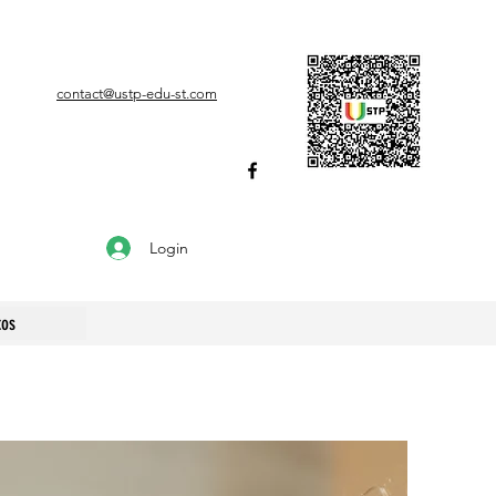
contact@ustp-edu-st.com
Login
tos