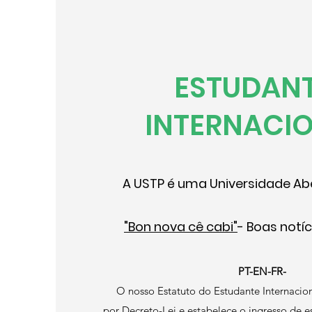
ESTUDAN
INTERNACIO
A USTP é uma Universidade A
"Bon nova cê cabi"
- Boas notí
PT-EN-FR-
O nosso Estatuto do Estudante Internacio
por Decreto-Lei e estabelece o ingresso de e