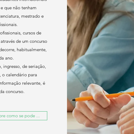
P e que não tenham
cenciatura, mestrado e
issionais.
ofissionais, cursos de
o através de um concurso
decorre, habitualmente,
da ano.
, ingresso, de seriação,
, o calendário para
informação relevante, é
da concurso.
re como se pode ...