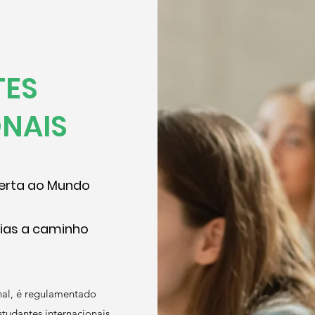
TES
NAIS
berta ao Mundo
cias a caminho
nal, é regulamentado
studantes internacionais