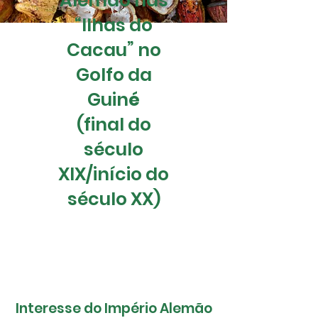
Alemão nas
“Ilhas do
Cacau” no
Golfo da
Guin
é
(final do
século
XIX/início do
século XX)
Interesse do Império Alemão