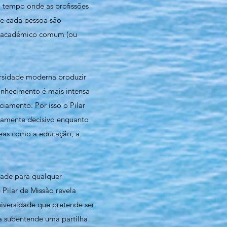
 tempo onde as profissões
de cada pessoa são
to académico comum (ou
rsidade moderna produzir
onhecimento é mais intensa
iamento. Por isso o Pilar
tamente decisivo enquanto
reas como a educação, a
dade para qualquer
 Pilar de Missão revela
iversidade que pretende ser
ha subentende uma partilha