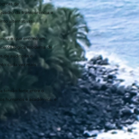
ógicas de
 quadro da transparência e
nto alternativas.
iência e que encontram
escente lógica moderna de
s de auditoria e
nto cada vez mais
a tensão forte entre o
rsos humanos e académica, e