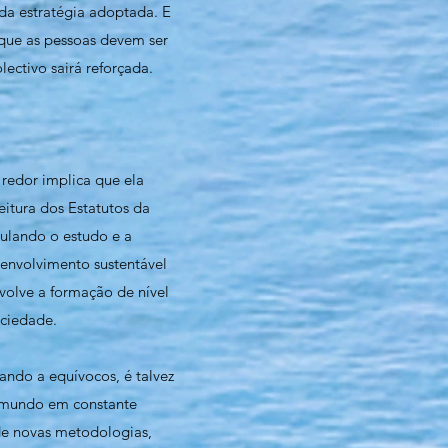
da estratégia adoptada. E
 que as pessoas devem ser
lectivo sairá reforçada.
redor implica que ela
eitura dos Estatutos da
culando o estudo e a
envolvimento sustentável
volve a formação de nível
ociedade.
ando a equívocos, é talvez
m mundo em constante
de novas metodologias,