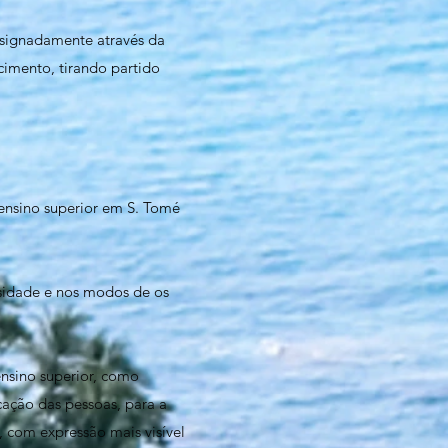
esignadamente através da
imento, tirando partido
 ensino superior em S. Tomé
rsidade e nos modos de os
ensino superior, como
cação das pessoas, para a
, com expressão mais visível