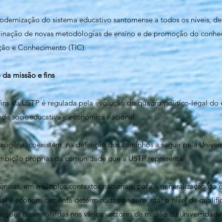
odernização do sistema educativo santomense a todos os níveis, d
inação de novas metodologias de ensino e de promoção do conhec
ção e Conhecimento (TIC).
 da missão e fins
fins da USTP é regulada pela evolução do quadro político-legal do
idade socioeducativa e económica nacional.
 exógena, coexistem, na definição dos caminhos a seguir pela Unive
 ambição próprias da comunidade que a USTP representa.
ências, em múltiplos contextos nacionais, para a generalização do 
cial e economicamente determinadas de aumentar o nível de qualifi
cções desenvolvidas nos vários vectores de missão da universidade