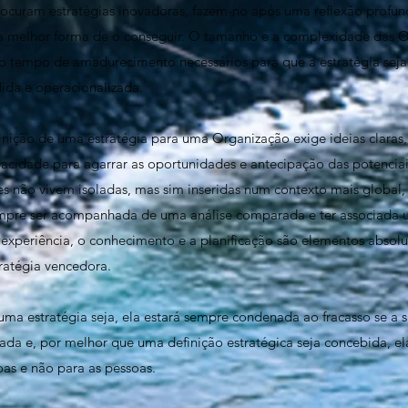
curam estratégias inovadoras, fazem-no após uma reflexão profu
 a melhor forma de o conseguir. O tamanho e a complexidade das 
 o tempo de amadurecimento necessários para que a estratégia seja
ida e operacionalizada.
finição de uma estratégia para uma Organização exige ideias claras
apacidade para agarrar as oportunidades e antecipação das potenci
ões não vivem isoladas, mas sim inseridas num contexto mais global, 
empre ser acompanhada de uma análise comparada e ter associada u
a experiência, o conhecimento e a planificação são elementos abso
ratégia vencedora.
ma estratégia seja, ela estará sempre condenada ao fracasso se a 
a e, por melhor que uma definição estratégica seja concebida, ela 
s e não para as pessoas.