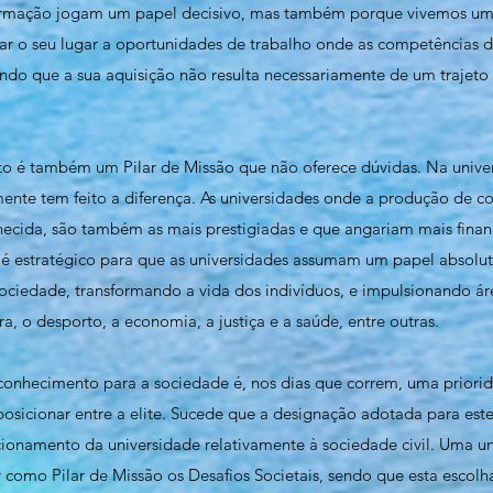
formação jogam um papel decisivo, mas também porque vivemos um
ar o seu lugar a oportunidades de trabalho onde as competências 
sendo que a sua aquisição não resulta necessariamente de um traje
o é também um Pilar de Missão que não oferece dúvidas. Na unive
ente tem feito a diferença. As universidades onde a produção de c
ecida, são também as mais prestigiadas e que angariam mais financ
 é estratégico para que as universidades assumam um papel absolu
ociedade, transformando a vida dos indivíduos, e impulsionando á
ura, o desporto, a economia, a justiça e a saúde, entre outras.
 conhecimento para a sociedade é, nos dias que correm, uma priori
posicionar entre a elite. Sucede que a designação adotada para este
cionamento da universidade relativamente à sociedade civil. Uma un
r como Pilar de Missão os Desafios Societais, sendo que esta escol