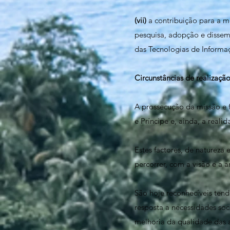
(vii)
a contribuição para a m
pesquisa, adopção e dissem
das Tecnologias de Informa
Circunstâncias de realização
A prossecução da missão e 
e Príncipe e, ainda, a real
Estes factores, de natureza
percorrer, com a visão e a
São hoje reconhecíveis tend
resposta a necessidades so
melhoria da qualidade das a