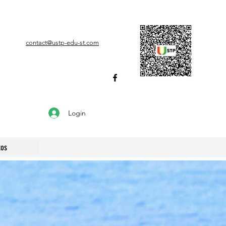
contact@ustp-edu-st.com
Login
tos