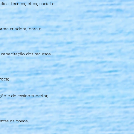
a, técnica, ética, social e
orma criadora, para o
capacitação dos recursos
roca;
ção e de ensino superior,
ntre os povos,