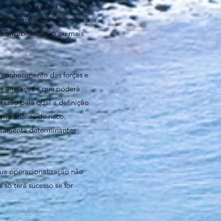
nda e amadurecida sobre o
Organizações condicionam a
 concebida e, tão ou mais
, conhecimento das forças e
ais ameaças a que poderá
razão pela qual a definição
ma análise de risco.
lutamente determinantes
sua operacionalização não
só terá sucesso se for