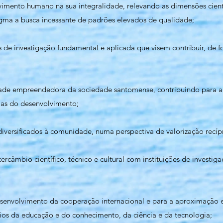
ento humano na sua integralidade, relevando as dimensões científic
igma a busca incessante de padrões elevados de qualidade;
 de investigação fundamental e aplicada que visem contribuir, de f
de empreendedora da sociedade santomense, contribuindo para a 
ias do desenvolvimento;
diversificados à comunidade, numa perspectiva de valorização recíp
rcâmbio científico, técnico e cultural com instituições de investiga
esenvolvimento da cooperação internacional e para a aproximação e
s da educação e do conhecimento, da ciência e da tecnologia;