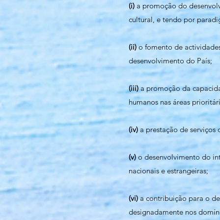
(i)
a promoção do desenvolvim
cultural, e tendo por parad
(ii)
o fomento de actividades
desenvolvimento do País;
(iii)
a promoção da capacida
humanos nas áreas prioritár
(iv)
a prestação de serviços 
(v)
o desenvolvimento do inte
nacionais e estrangeiras;
(vi)
a contribuição para o d
designadamente nos domínio