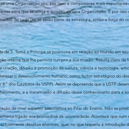
 de uma Organização são, por isso, a componente mais importante 
antes para que se atinja o sucesso de uma Organização. É por isso
rmadas. Se cada um se sentir parte da estratégia, então a força do co
e de S. Tomé e Príncipe se posiciona em relação ao mundo em seu 
ão interna que lhe permita cumprir a sua missão. Resulta claro da l
 criação, difusão e promoção da cultura, ciência e tecnologia, arti
tenciar o desenvolvimento humano, como factor estratégico do des
o 3.º dos Estatutos da USTP). Assim se depreende que a USTP desen
nhecimento, e a transmissão e difusão desse conhecimento para a s
ação de nível superior associamos ao Pilar do Ensino. Não se prest
idamente ligado aos primórdios da universidade. Acontece que nu
 actualmente desafios enormes, quer no que respeita à introdução 