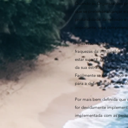
Quando as Organizações pro
que se pretende alcançar e
profundidade da reflexão e
importante, seja compreend
Pelas razões aduzidas, a de
fraquezas da instituição, c
estar sujeita. As Organizaç
da sua estratégia deverá s
Facilmente se conclui que 
para a definição de uma est
Por mais bem definida que u
for devidamente implementad
implementada com as pessoa