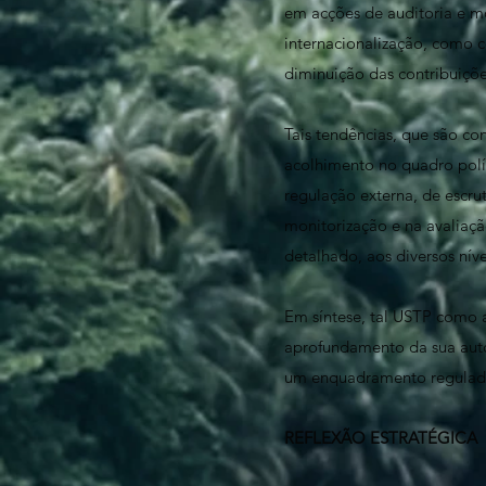
em acções de auditoria e m
internacionalização, como c
diminuição das contribuições
Tais tendências, que são co
acolhimento no quadro polí
regulação externa, de escru
monitorização e na avaliaç
detalhado, aos diversos nív
Em síntese, tal USTP como a
aprofundamento da sua auton
um enquadramento regulado
REFLEXÃO ESTRATÉGICA