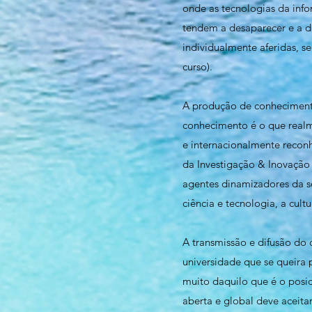
onde as tecnologias da in
tendem a desaparecer e a d
individualmente aferidas, 
curso).
A produção de conheciment
conhecimento é o que realm
e internacionalmente reconh
da Investigação & Inovação
agentes dinamizadores da s
ciência e tecnologia, a cult
A transmissão e difusão do
universidade que se queira 
muito daquilo que é o posi
aberta e global deve aceita