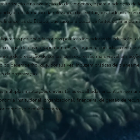
onitorização e na avaliação do desempenho, e para a adopção de l
ondição de afirmação da relevância das instituições, tudo isto num
 financeiras do Estado, que suscita a busca de fontes de financiame
nfiguradas por e são factor das políticas inovadoras de educação, c
tico-legal do ensino-superior no País, surgem associadas a uma cr
tínio e de prestação de contas, com expressão mais visível em acçõe
ão do desempenho, que, por sua vez, induzem práticas de planeame
eis da organização.
s múltiplas instituições universitárias espalhadas encontram-se num
omia institucional, organizacional, financeira, de gestão de recu
r complexo e multifacetado.