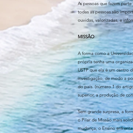
As pessoas que fazem parte
todas as pessoas são import
ouvidas, valorizadas, e info
MISSÃO
A forma como a Universidad
própria tenha uma organizaç
USTP que ela é um centro de
investigação, de modo a po
do país. (número 1 do artig
superior, a produção de co
Sem grande surpresa, a form
o Pilar de Missão mais sol
mudança, o Ensino enfrenta