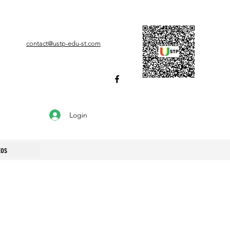
contact@ustp-edu-st.com
Login
tos