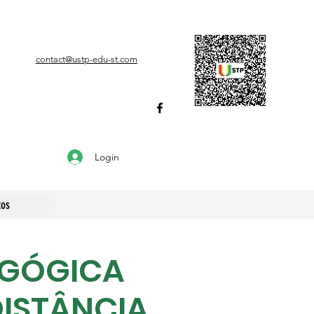
contact@ustp-edu-st.com
Login
tos
AGÓGICA
ISTÂNCIA