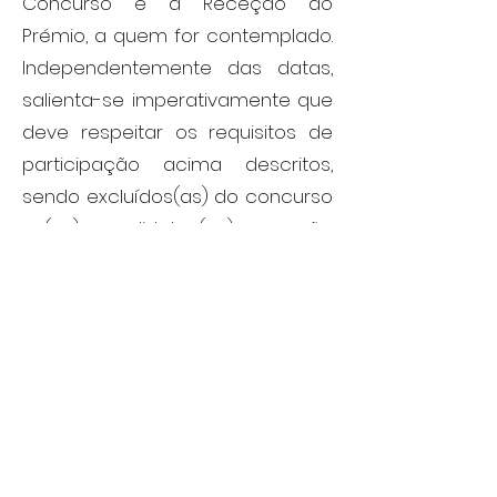
Concurso e a Receção do
Prémio, a quem for contemplado.
Independentemente das datas,
salienta-se imperativamente que
deve respeitar os requisitos de
participação acima descritos,
sendo excluídos(as) do concurso
os(as) candidatos(as) que não
respeitarem os requisitos acima
mencionados.
Agarra esta oportunidade!
Traz um (uma) Amigo(a)
contigo e inscreve-te já!
Mais informações por
WhatsApp: