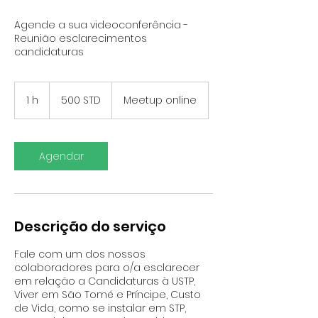
Agende a sua videoconferência -
Reunião esclarecimentos
candidaturas
500
Dobras
1 h
1
500 STD
Meetup online
de
São
Tomé
e
Príncipe
(1977–
2017)
Agendar
Descrição do serviço
Fale com um dos nossos
colaboradores para o/a esclarecer
em relação a Candidaturas à USTP,
Viver em São Tomé e Príncipe, Custo
de Vida, como se instalar em STP,