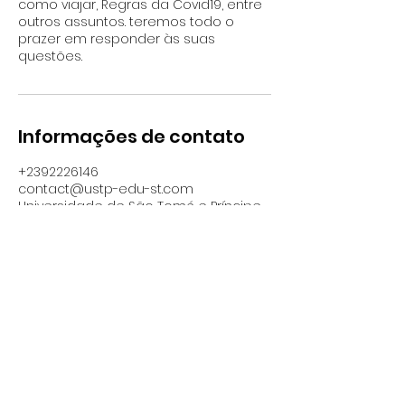
como viajar, Regras da Covid19, entre
outros assuntos. teremos todo o
prazer em responder às suas
questões.
Informações de contato
+2392226146
contact@ustp-edu-st.com
Universidade de São Tomé e Príncipe,
EN nº 2, São Tomé, São Tomé and
Príncipe
UNIVERSIDADE DE SÃO TOMÉ E